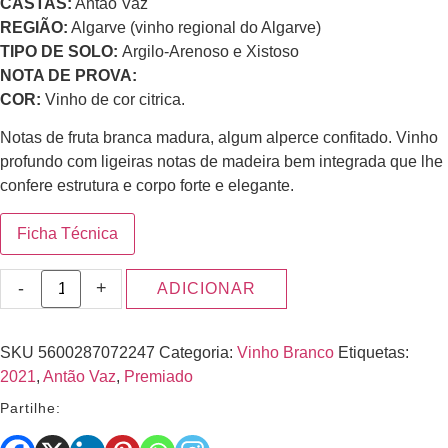
CASTAS:
Antão Vaz
REGIÃO:
Algarve (vinho regional do Algarve)
TIPO DE SOLO:
Argilo-Arenoso e Xistoso
NOTA DE PROVA:
COR:
Vinho de cor citrica.
Notas de fruta branca madura, algum alperce confitado. Vinho
profundo com ligeiras notas de madeira bem integrada que lhe
confere estrutura e corpo forte e elegante.
Ficha Técnica
-
+
ADICIONAR
SKU
5600287072247
Categoria:
Vinho Branco
Etiquetas:
2021
,
Antão Vaz
,
Premiado
Partilhe: