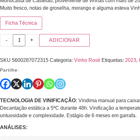
Monocasta de Castelão, proveniente de vinhas com mais de 20
Muito fresco, notas de groselha, morango e alguma esteva Vinh
Ficha Técnica
-
+
ADICIONAR
SKU
5600287072315
Categoria:
Vinho Rosé
Etiquetas:
2023
,
Partilhe:
TECNOLOGIA DE VINIFICAÇÃO:
Vindima manual para caixas
Decantação estática a 5ªC durante 48h. Vinificação a tempera
untuosidade e complexidade. Estágio de 6 meses em garrafa.
ANÁLISES: