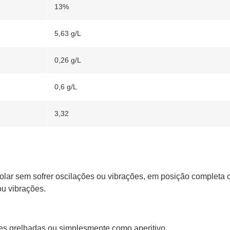
13%
5,63 g/L
0,26 g/L
0,6 g/L
3,32
solar sem sofrer oscilações ou vibrações, em posição completa
ou vibrações.
s grelhadas ou simplesmente como aperitivo.