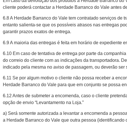
Em caso da devolução dos produtos a Herdade Barranco do Va
cliente poderá contactar a Herdade Barranco do Vale antes 
6.8 A Herdade Barranco do Vale tem contratado serviços de t
entanto salienta-se que os possíveis atrasos nas entregas po
garantir prazos exatos de entrega.
6.9 A maioria das entregas é feita em horário de expediente
6.10 Em caso de tentativa de entrega por parte da companhi
do correio do cliente com as indicações da transportadora. 
indicado pela mesma no aviso de passagem, ou deverão ser s
6.11 Se por algum motivo o cliente não possa receber a encome
Herdade Barranco do Vale para que em conjunto se possa en
6.12 Antes de submeter a encomenda, caso o cliente pretend
opção de envio “Levantamento na Loja.”
a) Será somente autorizada a levantar a encomenda a pesso
a Herdade Barranco do Vale que outra pessoa (identificando 