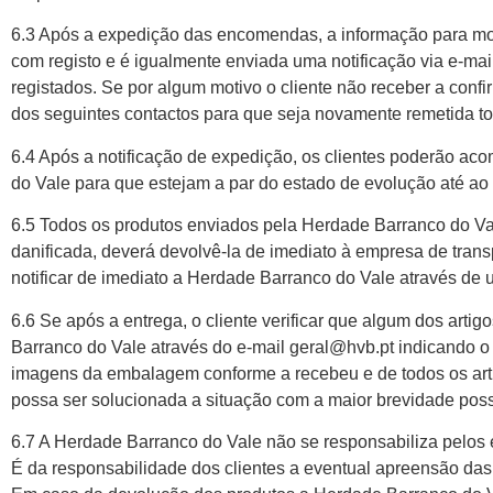
6.3 Após a expedição das encomendas, a informação para mon
com registo e é igualmente enviada uma notificação via e-mai
registados. Se por algum motivo o cliente não receber a con
dos seguintes contactos para que seja novamente remetida t
6.4 Após a notificação de expedição, os clientes poderão aco
do Vale para que estejam a par do estado de evolução até 
6.5 Todos os produtos enviados pela Herdade Barranco do Val
danificada, deverá devolvê-la de imediato à empresa de trans
notificar de imediato a Herdade Barranco do Vale através de 
6.6 Se após a entrega, o cliente verificar que algum dos art
Barranco do Vale através do e-mail geral@hvb.pt indican
imagens da embalagem conforme a recebeu e de todos os arti
possa ser solucionada a situação com a maior brevidade poss
6.7 A Herdade Barranco do Vale não se responsabiliza pelos e
É da responsabilidade dos clientes a eventual apreensão da