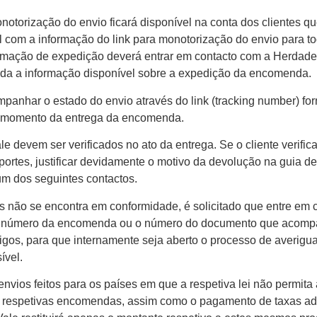
otorização do envio ficará disponível na conta dos clientes 
l com a informação do link para monotorização do envio para to
firmação de expedição deverá entrar em contacto com a Herdad
oda a informação disponível sobre a expedição da encomenda.
mpanhar o estado do envio através do link (tracking number) f
ao momento da entrega da encomenda.
e devem ser verificados no ato da entrega. Se o cliente verifi
portes, justificar devidamente o motivo da devolução na guia d
um dos seguintes contactos.
igos não se encontra em conformidade, é solicitado que entre e
do o número da encomenda ou o número do documento que aco
gos, para que internamente seja aberto o processo de averigu
ível.
nvios feitos para os países em que a respetiva lei não permita 
s respetivas encomendas, assim como o pagamento de taxas adu