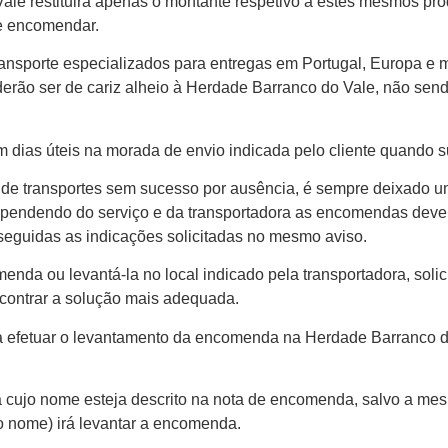
le restituirá apenas o montante respetivo a estes mesmos pro
de encomendar.
ransporte especializados para entregas em Portugal, Europa e
derão ser de cariz alheio à Herdade Barranco do Vale, não sen
 em dias úteis na morada de envio indicada pelo cliente quand
a de transportes sem sucesso por ausência, é sempre deixado 
Dependendo do serviço e da transportadora as encomendas dever
eguidas as indicações solicitadas no mesmo aviso.
nda ou levantá-la no local indicado pela transportadora, solici
contrar a solução mais adequada.
a efetuar o levantamento da encomenda na Herdade Barranco d
a cujo nome esteja descrito na nota de encomenda, salvo a 
o nome) irá levantar a encomenda.