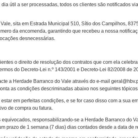
ia útil a ser processadas, todos os clientes são notificados 
do Vale, sita em Estrada Municipal 510, Sítio dos Campilhos, 8
úmero da encomenda, garantindo que recebeu a nossa notifica
locações desnecessárias.
entes o direito de resolução dos contratos que com ela celebra
termos do Decreto-Lei n.º 143/2001 e Decreto-Lei 82/2008 de 20
ntacte a Herdade Barranco do Vale através do e-mail geral@hbv.
ta as condições descriminadas abaixo nos seguintes tópicos
estar em perfeitas condições, e se for caso disso com a sua e
ivo de compra ou fatura.
os equivocados, responsabilizando-se a Herdade Barranco do Va
um prazo de 1 semana (7 dias) dias contados desde a data de r