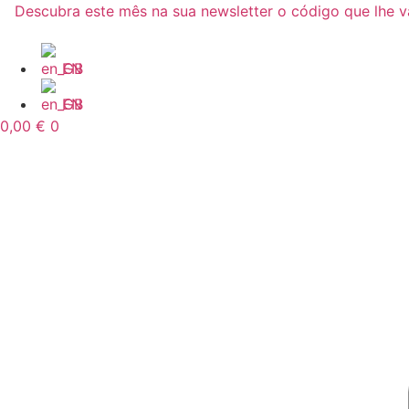
Pular
Descubra este mês na sua newsletter o código que lhe 
para
o
EN
conteúdo
EN
0,00
€
0